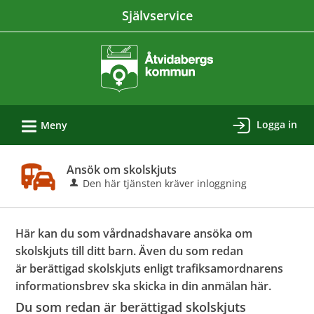
Välkommen
Självservice
till
e-
tjänster
-
Åtvidabergs
L
kommun
Logga in
Meny
Ansök om skolskjuts
Den här tjänsten kräver inloggning
Här kan du som vårdnadshavare ansöka om
skolskjuts till ditt barn. Även du som redan
är berättigad skolskjuts enligt trafiksamordnarens
informationsbrev ska skicka in din anmälan här.
Du som redan är berättigad skolskjuts