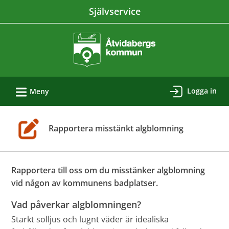
Välkommen
Självservice
till
e-
tjänster
-
Åtvidabergs
L
kommun
Logga in
Meny
Rapportera misstänkt algblomning
Rapportera till oss om du misstänker algblomning
vid någon av kommunens badplatser.
Vad påverkar algblomningen?
Starkt solljus och lugnt väder är idealiska