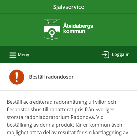
Välkommen
Självservice
till
e-
tjänster
-
Åtvidabergs
L
kommun
Logga in
Meny
Beställ radondosor
Beställ ackrediterad radonmätning till villor och
flerbostadshus till rabatterat pris från Sveriges
största radonlaboratorium Radonova. Vid
beställning av denna produkt får er kommun även
möjlighet att ta del av resultat för sin kartläggning av