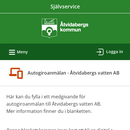
Välkommen
Självservice
till
e-
tjänster
-
Åtvidabergs
L
kommun
Logga in
Meny
Autogiroanmälan - Åtvidabergs vatten AB
Här kan du fylla i ett medgivande för
autogiroanmälan till Åtvidabergs vatten AB.
Mer information finner du i blanketten.