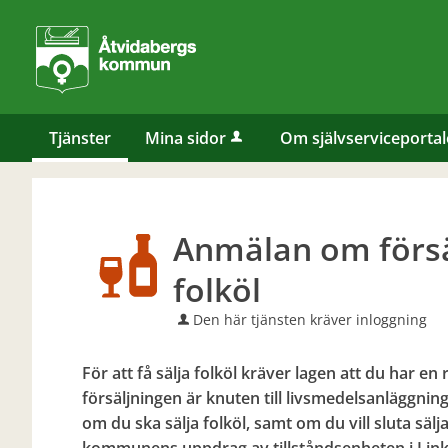
Välkommen
till
e-
tjänster
-
Tjänster
Mina sidor
Om självserviceporta
Åtvidabergs
kommun
Anmälan om försä
folköl
Den här tjänsten kräver inloggning
För att få sälja folköl kräver lagen att du har e
försäljningen är knuten till livsmedelsanläggn
om du ska sälja folköl, samt om du vill sluta säl