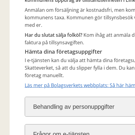
kommunens uppdrag av tillståndsenheten i Li
Anmälan om försäljning är kostnadsfri, men kommu
kommunens taxa. Kommunen gör tillsynsbesök var
med er.
Har du slutat sälja folköl?
Kom ihåg att anmäla det
faktura på tillsynsavgiften.
Hämta dina företagsuppgifter
I e-tjänsten kan du välja att hämta dina företags
Skatteverket, så att du slipper fylla i dem. Du kan 
företag manuellt.
Läs mer på Bolagsverkets webbplats: Så här häm
Behandling av personuppgifter
Frågor om e-tjänsten