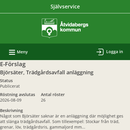
Välkommen
Självservice
till
e-
tjänster
-
Åtvidabergs
L
kommun
Logga in
Meny
E-Förslag
Björsäter, Trädgårdsavfall anläggning
Status
Publicerat
Röstning avslutas
Antal röster
2026-08-09
26
Beskrivning
Något som Björsäter saknar är en anläggning där möjlighet ges
att slänga trädgårdsavfall. Som tillexempel: Stockar från träd,
grenar, löv, trädgårdsris, gammaljord mm...