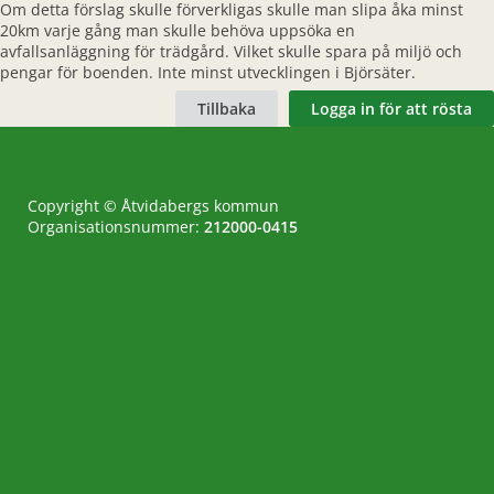
Om detta förslag skulle förverkligas skulle man slipa åka minst
20km varje gång man skulle behöva uppsöka en
avfallsanläggning för trädgård. Vilket skulle spara på miljö och
pengar för boenden. Inte minst utvecklingen i Björsäter.
Tillbaka
Logga in för att rösta
Copyright © Åtvidabergs kommun
Organisationsnummer:
212000-0415